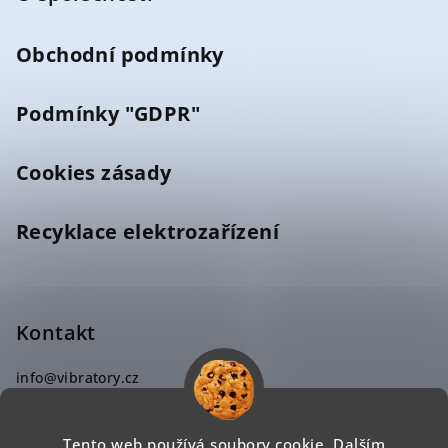
Obchodní podmínky
Podmínky "GDPR"
Cookies zásady
Recyklace elektrozařízení
Kontakt
info
@
vibratory.cz
702 388 499
Tento web používá soubory cookie. Dalším