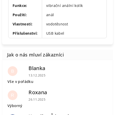
Funkce
:
vibrační anální kolík
Použití
:
anál
Vlastnosti
:
vodotěsnost
Příslušenství
:
USB kabel
Blanka
B
Hodnocení obchodu je 5 z 5 hvězdiček.
13.12.2025
Vše v pořádku
Roxana
R
Hodnocení obchodu je 5 z 5 hvězdiček.
26.11.2025
Výborný