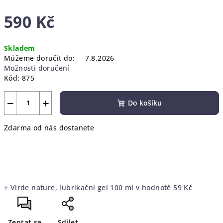
590 Kč
Měrná
Skladem
cena:
Můžeme doručit do:
7.8.2026
Možnosti doručení
Kód:
875
−
+
Do košíku
Zdarma od nás dostanete
+ Virde nature, lubrikační gel 100 ml
v hodnotě 59 Kč
Zeptat se
Sdílet