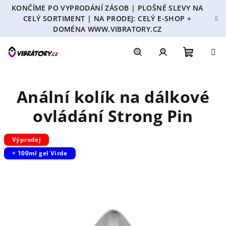
Přejít
KONČÍME PO VYPRODÁNÍ ZÁSOB | PLOŠNÉ SLEVY NA
na
CELÝ SORTIMENT | NA PRODEJ: CELÝ E-SHOP +
obsah
DOMÉNA WWW.VIBRATORY.CZ
Nákupn
Hledat
Přihlášení
Anální kolík na dálkové
košík
ovládání Strong Pin
Výprodej
+ 100ml gel Virde