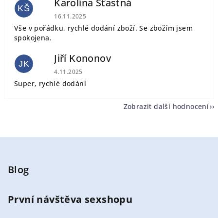
Karolína Šťastná
KŠ
Hodnocení obchodu je 5 z 5 hvězdiček.
16.11.2025
Vše v pořádku, rychlé dodání zboží. Se zbožím jsem
spokojena.
Jiří Kononov
JK
Hodnocení obchodu je 5 z 5 hvězdiček.
4.11.2025
Super, rychlé dodání
Zobrazit další hodnocení
Z
á
p
Blog
a
t
První návštěva sexshopu
í