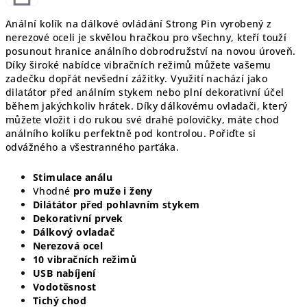
Anální kolík na dálkové ovládání Strong Pin vyrobený z
nerezové oceli je skvělou hračkou pro všechny, kteří touží
posunout hranice análního dobrodružství na novou úroveň.
Díky široké nabídce vibračních režimů můžete vašemu
zadečku dopřát nevšední zážitky. Využití nachází jako
dilatátor před análním stykem nebo plní dekorativní účel
během jakýchkoliv hrátek. Díky dálkovému ovladači, který
můžete vložit i do rukou své drahé polovičky, máte chod
análního kolíku perfektně pod kontrolou. Pořiďte si
odvážného a všestranného parťáka.
Stimulace análu
Vhodné
pro muže i ženy
Dilátátor před pohlavním stykem
Dekorativní prvek
Dálkový ovladač
Nerezová ocel
10 vibračních režimů
USB nabíjení
Vodotěsnost
Tichý chod