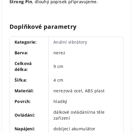
Strong Pin
, dlouhý popisek připravujeme.
Doplňkové parametry
Kategorie
:
Anální vibrátory
Barva
:
nerez
Celková
9 cm
délka
:
Šířka
:
4 cm
Materiál
:
nerezová ocel, ABS plast
Povrch
:
hladký
dálkové ovládání/na těle
Ovládání
:
zařízení
Napájení
:
dobíjecí akumulátor